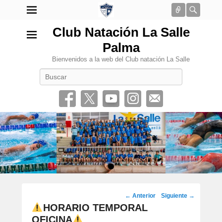
Conectar
Busca
Club Natación La Salle
Palma
Bienvenidos a la web del Club natación La Salle
Buscar
•
Navegación
←
Anterior
Siguiente
→
por
HORARIO TEMPORAL
los
OFICINA