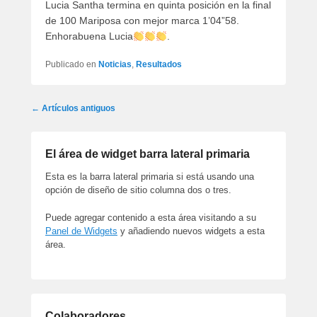
Lucia Santha termina en quinta posición en la final
de 100 Mariposa con mejor marca 1’04”58.
Enhorabuena Lucia
.
Publicado en
Noticias
,
Resultados
Navegación
←
Artículos antiguos
por
los
artículos
El área de widget barra lateral primaria
Esta es la barra lateral primaria si está usando una
opción de diseño de sitio columna dos o tres.
Puede agregar contenido a esta área visitando a su
Panel de Widgets
y añadiendo nuevos widgets a esta
área.
Colaboradores