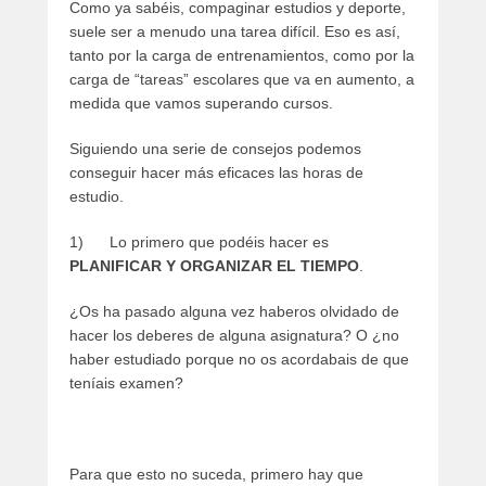
P
Como ya sabéis, compaginar estudios y deporte,
u
suele ser a menudo una tarea difícil. Eso es así,
b
tanto por la carga de entrenamientos, como por la
l
carga de “tareas” escolares que va en aumento, a
i
medida que vamos superando cursos.
c
Siguiendo una serie de consejos podemos
a
conseguir hacer más eficaces las horas de
d
estudio.
o
e
1) Lo primero que podéis hacer es
l
PLANIFICAR Y ORGANIZAR EL TIEMPO
.
2
6
¿Os ha pasado alguna vez haberos olvidado de
d
hacer los deberes de alguna asignatura? O ¿no
e
haber estudiado porque no os acordabais de que
n
teníais examen?
o
v
i
e
Para que esto no suceda, primero hay que
m