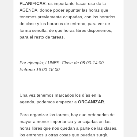
PLANIFICAR
: es importante hacer uso de la
b
AGENDA, donde poder apuntar las horas que
r
tenemos previamente ocupadas, con los horarios
e
de clase y los horarios de entreno, para ver de
d
forma sencilla, de qué horas libres disponemos,
e
para el resto de tareas.
2
0
1
4
Por ejemplo; LUNES: Clase de 08:00-14:00,
p
Entreno 16:00-18:00.
o
r
a
d
Una vez tenemos marcados los días en la
m
agenda, podemos empezar a
ORGANIZAR.
i
n
Para organizar las tareas, hay que ordenarlas de
mayor a menor importancia y encajarlas en las
horas libres que nos quedan a parte de las clases,
los entrenos u otras cosas que puedan surgir.