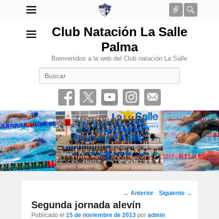
Conectar
Busca
Club Natación La Salle
Palma
Bienvenidos a la web del Club natación La Salle
Buscar
•
Navegación
←
Anterior
Siguiente
→
por
Segunda jornada alevín
los
Publicado el
15 de noviembre de 2013
por
admin