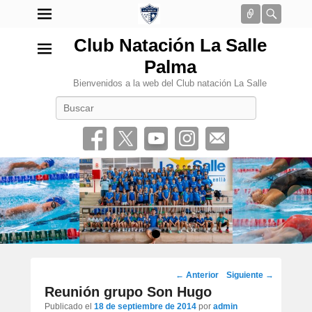
Conectar
Busca
Club Natación La Salle
Palma
Bienvenidos a la web del Club natación La Salle
Buscar
•
Navegación
←
Anterior
Siguiente
→
por
Reunión grupo Son Hugo
los
Publicado el
18 de septiembre de 2014
por
admin