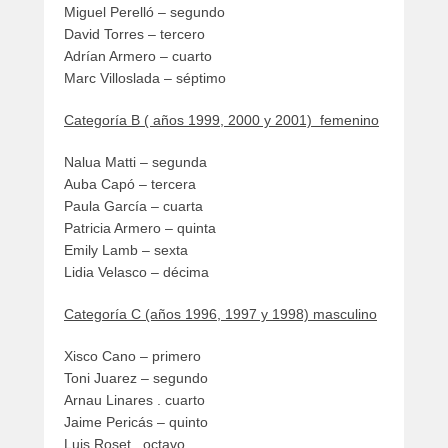
Miguel Perelló – segundo
David Torres – tercero
Adrían Armero – cuarto
Marc Villoslada – séptimo
Categoría B ( años 1999, 2000 y 2001) femenino
Nalua Matti – segunda
Auba Capó – tercera
Paula García – cuarta
Patricia Armero – quinta
Emily Lamb – sexta
Lidia Velasco – décima
Categoría C (años 1996, 1997 y 1998) masculino
Xisco Cano – primero
Toni Juarez – segundo
Arnau Linares . cuarto
Jaime Pericás – quinto
Luis Roset . octavo