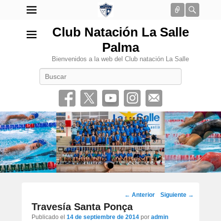
Conectar
Busca
Club Natación La Salle
Palma
Bienvenidos a la web del Club natación La Salle
Buscar
•
Navegación
←
Anterior
Siguiente
→
por
Travesía Santa Ponça
los
Publicado el
14 de septiembre de 2014
por
admin