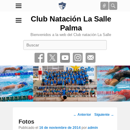
Conectar
Busca
Club Natación La Salle
Palma
Bienvenidos a la web del Club natación La Salle
Buscar
•
Navegación
←
Anterior
Siguiente
→
por
Fotos
los
Publicado el
16 de noviembre de 2014
por
admin