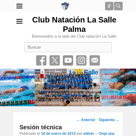
Conectar
Busca
Club Natación La Salle
Palma
Bienvenidos a la web del Club natación La Salle
Buscar
•
Navegación
←
Anterior
Siguiente
→
por
Sesión técnica
los
Publicado el
18 de enero de 2015
por
admin
—
Deja una