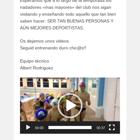
Esperamos que a lo largo de la temporada los
nadadores «mas mayores» del club nos sigan
visitando y enseñando todo aquello que tan bien
saben hacer: SER TAN BUENAS PERSONAS Y
AÚN MEJORES DEPORTISTAS.
Os dejamos unos videos.
Seguid entrenando duro chic@s!!
Equipo técnico
Albert Rodriguez
Reproductor
de
vídeo
00:00
00:37