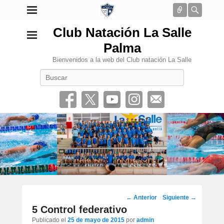
Conectar
Busca
Club Natación La Salle
Palma
Bienvenidos a la web del Club natación La Salle
Buscar
•
Navegación
←
Anterior
Siguiente
→
por
5 Control federativo
los
Publicado el
25 de mayo de 2015
por
admin