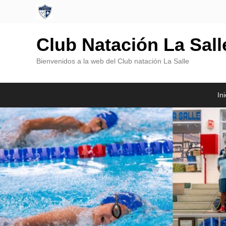
Club Natación La Sal
Bienvenidos a la web del Club natación La Salle
Menú
Saltar
Saltar
Ini
Principal
al
al
contenido
contenido
principal
secundario