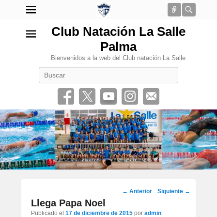
Conectar
Busca
Club Natación La Salle
Palma
Bienvenidos a la web del Club natación La Salle
Buscar
•
Navegación
←
Anterior
Siguiente
→
por
Llega Papa Noel
los
Publicado el
17 de diciembre de 2015
por
admin