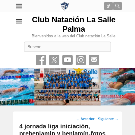
Conectar
Busca
Club Natación La Salle
Palma
Bienvenidos a la web del Club natación La Salle
Buscar
•
Navegación
←
Anterior
Siguiente
→
por
4 jornada liga iniciación,
los
prebenjamin y benjamín-fotos