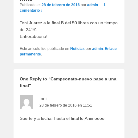
artículos
Publicado el
28 de febrero de 2016
por
admin
—
1
comentario ↓
Toni Juarez a la final B del 50 libres con un tiempo
de 24″91
Enhorabuena!
Este artículo fue publicado en
Noticias
por
admin
.
Enlace
permanente
.
One Reply to “Campeonato-nuevo pase a una
final”
toni
28 de febrero de 2016 en 11:51
Suerte y a luchar hasta el final lo,Animoooo.