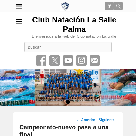
Conectar
Busca
Club Natación La Salle
Palma
Bienvenidos a la web del Club natación La Salle
Buscar
•
Navegación
←
Anterior
Siguiente
→
por
Campeonato-nuevo pase a una
los
final