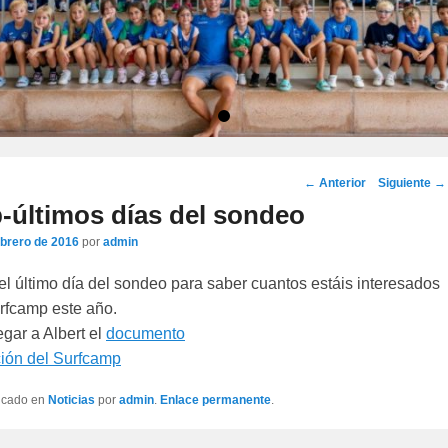
•
Navegación
←
Anterior
Siguiente
→
por
-últimos días del sondeo
los
ebrero de 2016
por
admin
artículos
el último día del sondeo para saber cuantos estáis interesados
urfcamp este año.
egar a Albert el
documento
ción del Surfcamp
licado en
Noticias
por
admin
.
Enlace permanente
.