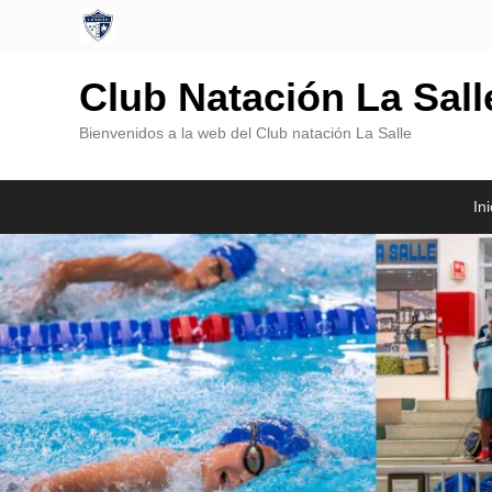
Club Natación La Sal
Bienvenidos a la web del Club natación La Salle
Menú
Saltar
Saltar
Ini
Principal
al
al
contenido
contenido
principal
secundario