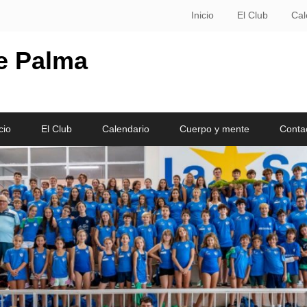
Inicio
El Club
Cal
le Palma
cio
El Club
Calendario
Cuerpo y mente
Conta