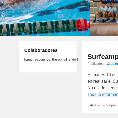
Colaboradores
Surfcamp
[print_responsive_thumbnail_slider]
Publicado el
12 de f
El martes 16 es 
en realizar el S
No olvidéis entr
Toda la informa
Este artículo fue pub