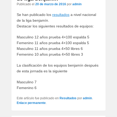
artículos
Publicado el
20 de marzo de 2016
por
admin
Se han publicado los
resultados
a nivel nacional
de la liga benjamín.
Destacar los siguientes resultados de equipos:
Masculino 12 años prueba 4×100 espalda 5
Femenino 11 años prueba 4×100 espalda 5
Masculino 11 años prueba 4×50 libres 6
Femenino 10 años prueba 4×50 libres 3
La clasificación de los equipos benjamín después
de esta jornada es la siguiente
Masculino 7
Femenino 6
Este artículo fue publicado en
Resultados
por
admin
.
Enlace permanente
.