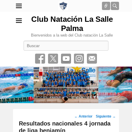
Conectar
Busca
Club Natación La Salle
Palma
Bienvenidos a la web del Club natación La Salle
Buscar
•
Navegación
←
Anterior
Siguiente
→
por
Resultados nacionales 4 jornada
los
de liga benjamín