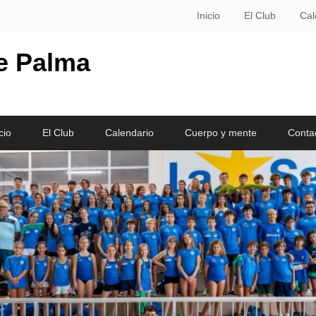
Inicio
El Club
Cal
le Palma
cio
El Club
Calendario
Cuerpo y mente
Conta