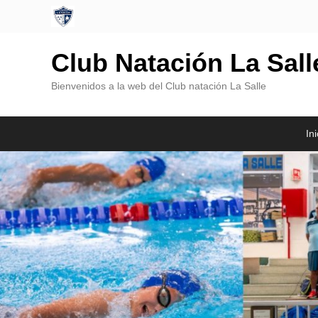
Club Natación La Sal
Bienvenidos a la web del Club natación La Salle
Menú
Saltar
Saltar
Ini
Principal
al
al
contenido
contenido
principal
secundario