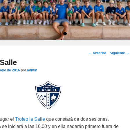
•
Navegación
←
Anterior
Siguiente
→
por
Salle
los
ayo de 2016
por
admin
artículos
ugar el
Trofeo la Salle
que constará de dos sesiones.
se iniciará a las 10.00 y en ella nadarán primero fuera de