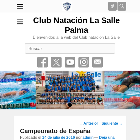
Conectar
Busca
Club Natación La Salle
Palma
Bienvenidos a la web del Club natación La Salle
Buscar
•
Navegación
←
Anterior
Siguiente
→
por
Campeonato de España
los
Publicado el
14 de julio de 2016
por
admin
—
Deja una