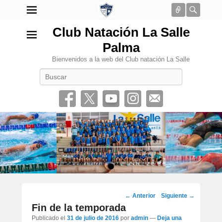
Conectar
Busca
Club Natación La Salle
Palma
Bienvenidos a la web del Club natación La Salle
Buscar
•
Navegación
←
Anterior
Siguiente
→
por
Fin de la temporada
los
Publicado el
31 de julio de 2016
por
admin
—
Deja una