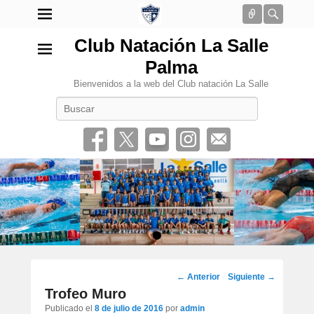
Conectar
Busca
Club Natación La Salle
Palma
Bienvenidos a la web del Club natación La Salle
Buscar
•
Navegación
←
Anterior
Siguiente
→
por
Trofeo Muro
los
Publicado el
8 de julio de 2016
por
admin