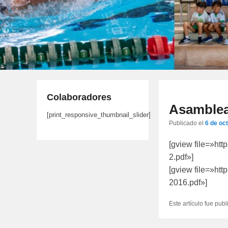
Colaboradores
Asamblea-
[print_responsive_thumbnail_slider]
Publicado el
6 de oc
[gview file=»ht
2.pdf»]
[gview file=»ht
2016.pdf»]
Este artículo fue pub