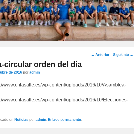
•
Navegación
←
Anterior
Siguiente
→
por
circular orden del dia
los
tubre de 2016
por
admin
artículos
tp://www.cnlasalle.es/wp-content/uploads/2016/10/Asamblea-
tp://www.cnlasalle.es/wp-content/uploads/2016/10/Elecciones-
licado en
Noticias
por
admin
.
Enlace permanente
.