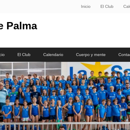
Inicio
El Club
Cal
le Palma
cio
El Club
Calendario
Cuerpo y mente
Conta