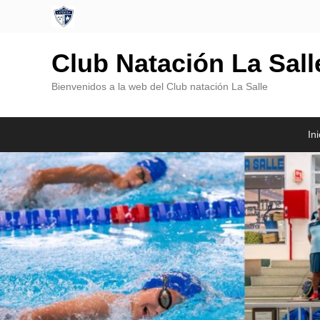
Club Natación La Sal
Bienvenidos a la web del Club natación La Salle
Menú
Saltar
Saltar
Ini
Principal
al
al
contenido
contenido
principal
secundario