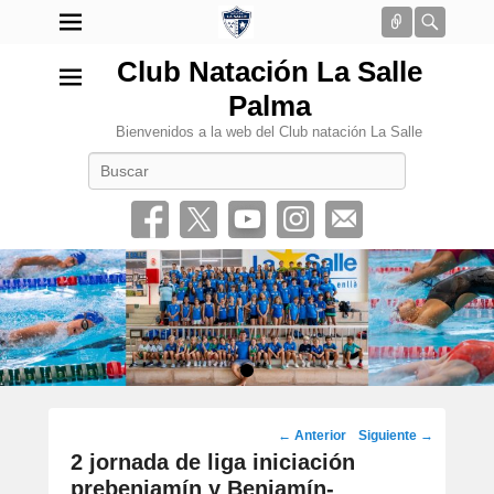
Conectar
Busca
Club Natación La Salle
Palma
Bienvenidos a la web del Club natación La Salle
Buscar
•
Navegación
←
Anterior
Siguiente
→
por
2 jornada de liga iniciación
los
prebenjamín y Benjamín-