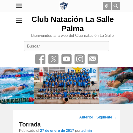
Conectar
Busca
Club Natación La Salle
Palma
Bienvenidos a la web del Club natación La Salle
Buscar
•
Navegación
←
Anterior
Siguiente
→
por
Torrada
los
Publicado el
27 de enero de 2017
por
admin