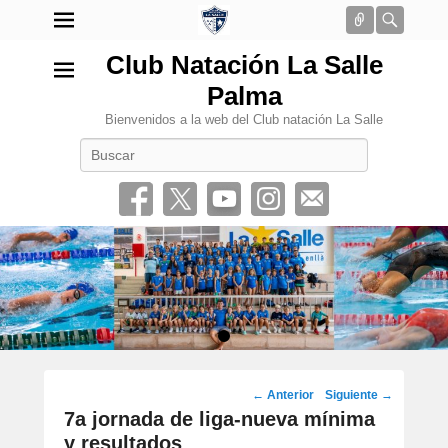
Conectar
Busca
Club Natación La Salle
Palma
Bienvenidos a la web del Club natación La Salle
Buscar
•
Navegación
←
Anterior
Siguiente
→
por
7a jornada de liga-nueva mínima
los
y resultados