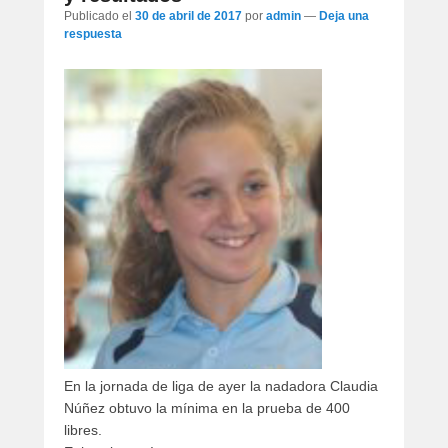
artículos
Publicado el
30 de abril de 2017
por
admin
—
Deja una
respuesta
En la jornada de liga de ayer la nadadora Claudia
Núñez obtuvo la mínima en la prueba de 400
libres.