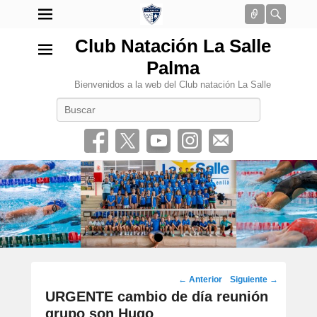
Conectar
Busca
Club Natación La Salle
Palma
Bienvenidos a la web del Club natación La Salle
Buscar
•
Navegación
←
Anterior
Siguiente
→
por
URGENTE cambio de día reunión
los
grupo son Hugo