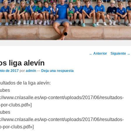
•
Navegación
←
Anterior
Siguiente
→
por
s liga alevín
los
unio de 2017
por
admin
—
Deja una respuesta
artículos
ultados de la liga alevín:
lubes
p://www.cnlasalle.es/wp-content/uploads/2017/06/resultados-
por-clubs.pdf»]
lubes
p://www.cnlasalle.es/wp-content/uploads/2017/06/resultados-
-por-clubs.pdf»]