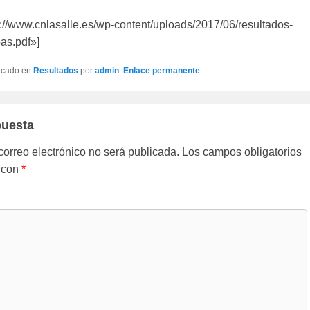
p://www.cnlasalle.es/wp-content/uploads/2017/06/resultados-
as.pdf»]
licado en
Resultados
por
admin
.
Enlace permanente
.
puesta
correo electrónico no será publicada.
Los campos obligatorios
 con
*