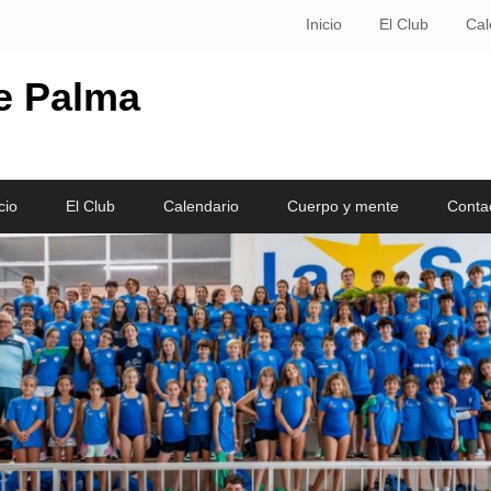
Inicio
El Club
Cal
le Palma
cio
El Club
Calendario
Cuerpo y mente
Conta