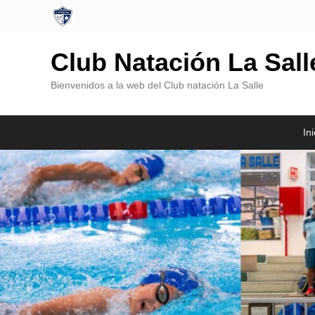
Club Natación La Sal
Bienvenidos a la web del Club natación La Salle
Menú
Saltar
Saltar
Ini
Principal
al
al
contenido
contenido
principal
secundario