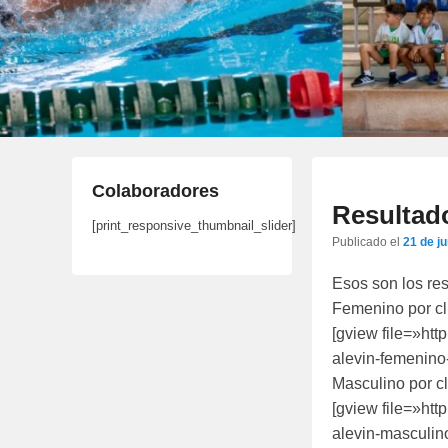
Colaboradores
Resultado
[print_responsive_thumbnail_slider]
Publicado el
21 de j
Esos son los res
Femenino por c
[gview file=»htt
alevin-femenino-
Masculino por c
[gview file=»htt
alevin-masculino