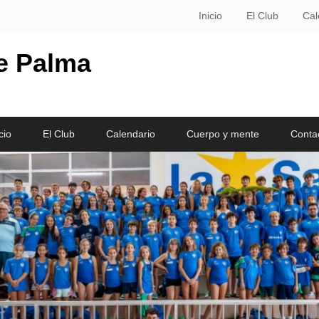
Inicio
El Club
Cal
le Palma
cio
El Club
Calendario
Cuerpo y mente
Conta