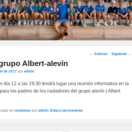
•
Navegación
←
Anterior
Siguiente
→
por
rupo Albert-alevín
los
nio de 2017
por
admin
artículos
 día 12 a las 19:30 tendrá lugar una reunión informativa en la
 para los padres de los nadadores del grupo alevín ( Albert
licado en
reuniones
por
admin
.
Enlace permanente
.