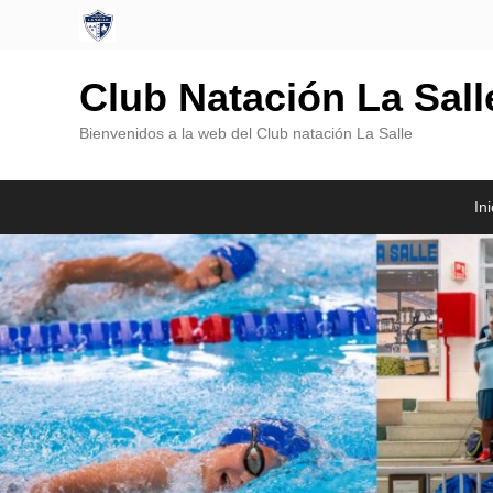
Club Natación La Sal
Bienvenidos a la web del Club natación La Salle
Menú
Saltar
Saltar
Ini
Principal
al
al
contenido
contenido
principal
secundario