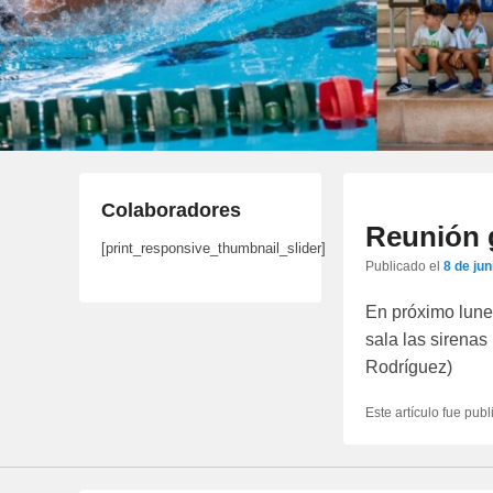
Colaboradores
Reunión g
[print_responsive_thumbnail_slider]
Publicado el
8 de ju
En próximo lunes
sala las sirenas
Rodríguez)
Este artículo fue pub