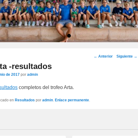
•
Navegación
←
Anterior
Siguiente
→
por
ta -resultados
los
unio de 2017
por
admin
artículos
sultados
completos del trofeo Arta.
licado en
Resultados
por
admin
.
Enlace permanente
.