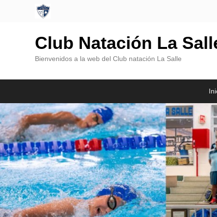
Club Natación La Sal
Bienvenidos a la web del Club natación La Salle
Menú
Saltar
Saltar
Ini
Principal
al
al
contenido
contenido
principal
secundario