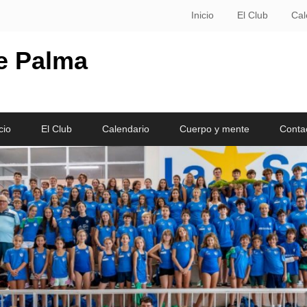
Inicio
El Club
Cal
le Palma
cio
El Club
Calendario
Cuerpo y mente
Conta