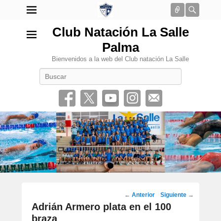
Conectar
Busca
Club Natación La Salle
Palma
Bienvenidos a la web del Club natación La Salle
Buscar
•
Navegación
←
Anterior
Siguiente
→
por
Adrián Armero plata en el 100
los
braza