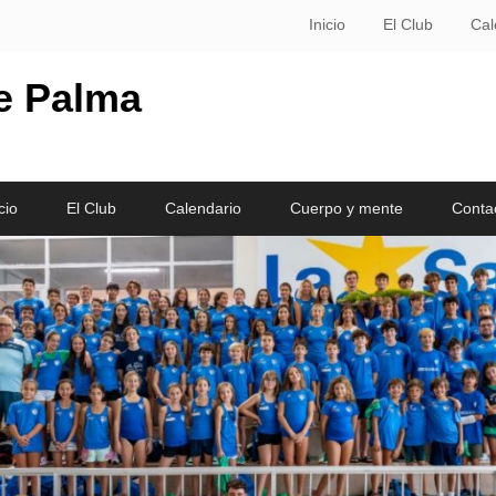
Inicio
El Club
Cal
le Palma
cio
El Club
Calendario
Cuerpo y mente
Conta