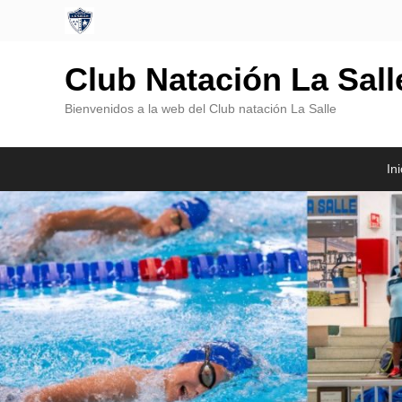
Club Natación La Sal
Bienvenidos a la web del Club natación La Salle
Menú
Saltar
Saltar
Ini
Principal
al
al
contenido
contenido
principal
secundario