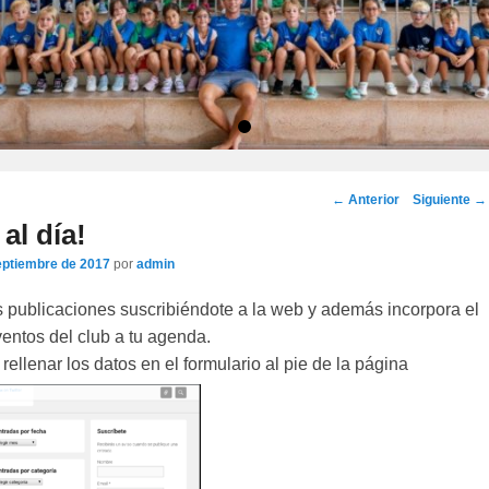
•
Navegación
←
Anterior
Siguiente
→
por
al día!
los
eptiembre de 2017
por
admin
artículos
s publicaciones suscribiéndote a la web y además incorpora el
entos del club a tu agenda.
rellenar los datos en el formulario al pie de la página