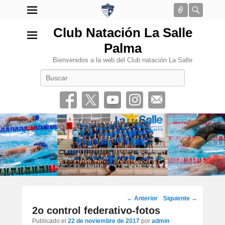
Conectar
Busca
Club Natación La Salle
Palma
Bienvenidos a la web del Club natación La Salle
Buscar
•
Navegación
←
Anterior
Siguiente
→
por
2o control federativo-fotos
los
Publicado el
22 de noviembre de 2017
por
admin