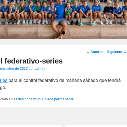
•
Navegación
←
Anterior
Siguiente
→
por
l federativo-series
los
oviembre de 2017
por
admin
artículos
ries
para el control federativo de mañana sábado que tendrá
go.
licado en
series
por
admin
.
Enlace permanente
.