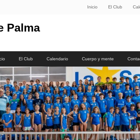
Inicio
El Club
Cal
le Palma
cio
El Club
Calendario
Cuerpo y mente
Conta