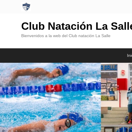
Club Natación La Sal
Bienvenidos a la web del Club natación La Salle
Menú
Saltar
Saltar
Ini
Principal
al
al
contenido
contenido
principal
secundario