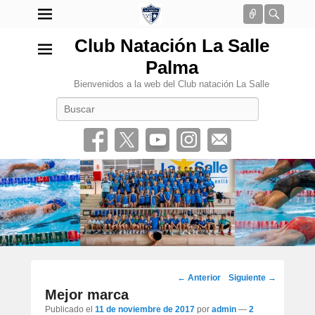
Conectar
Busca
Club Natación La Salle
Palma
Bienvenidos a la web del Club natación La Salle
Buscar
•
Navegación
←
Anterior
Siguiente
→
por
Mejor marca
los
Publicado el
11 de noviembre de 2017
por
admin
—
2