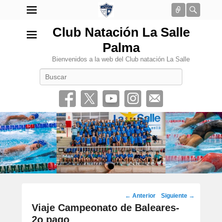
Conectar
Busca
Club Natación La Salle
Palma
Bienvenidos a la web del Club natación La Salle
Buscar
•
Navegación
←
Anterior
Siguiente
→
por
Viaje Campeonato de Baleares-
los
2o pago