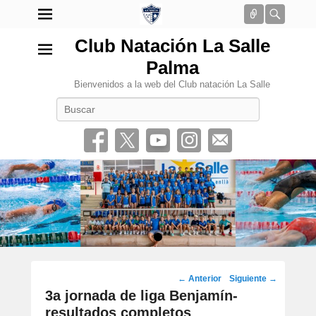
Conectar
Busca
Club Natación La Salle
Palma
Bienvenidos a la web del Club natación La Salle
Buscar
•
Navegación
←
Anterior
Siguiente
→
por
3a jornada de liga Benjamín-
los
resultados completos