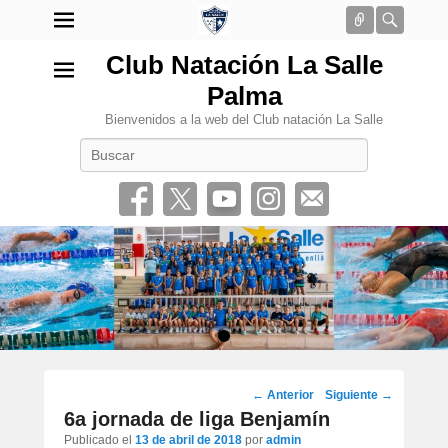
Conectar
Busca
Club Natación La Salle
Palma
Bienvenidos a la web del Club natación La Salle
Buscar
•
Navegación
←
Anterior
Siguiente
→
por
6a jornada de liga Benjamín
los
Publicado el
13 de abril de 2018
por
admin