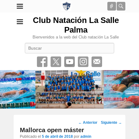
Conectar
Busca
Club Natación La Salle
Palma
Bienvenidos a la web del Club natación La Salle
Buscar
•
Navegación
←
Anterior
Siguiente
→
por
Mallorca open máster
los
Publicado el
5 de abril de 2018
por
admin