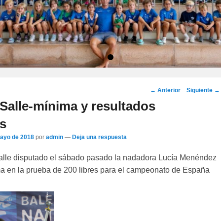
•
Navegación
←
Anterior
Siguiente
→
por
 Salle-mínima y resultados
los
s
artículos
ayo de 2018
por
admin
—
Deja una respuesta
 Salle disputado el sábado pasado la nadadora Lucía Menéndez
ma en la prueba de 200 libres para el campeonato de España