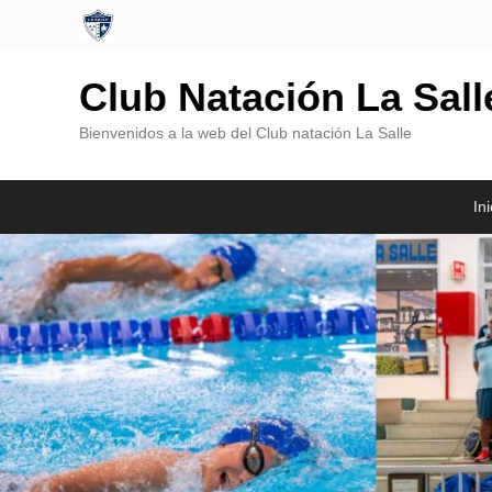
Club Natación La Sal
Bienvenidos a la web del Club natación La Salle
Menú
Saltar
Saltar
Ini
Principal
al
al
contenido
contenido
principal
secundario