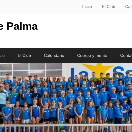
Inicio
El Club
Cal
le Palma
cio
El Club
Calendario
Cuerpo y mente
Conta