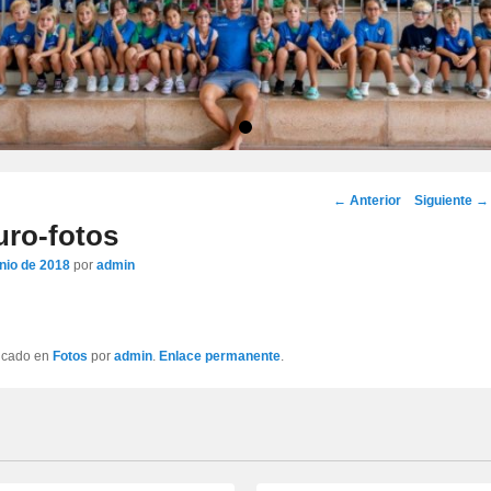
•
Navegación
←
Anterior
Siguiente
→
por
uro-fotos
los
unio de 2018
por
admin
artículos
licado en
Fotos
por
admin
.
Enlace permanente
.