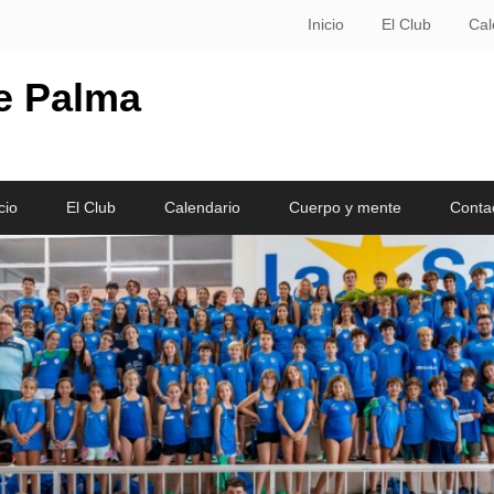
Inicio
El Club
Cal
le Palma
cio
El Club
Calendario
Cuerpo y mente
Conta