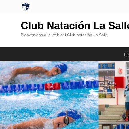
Club Natación La Sal
Bienvenidos a la web del Club natación La Salle
Menú
Saltar
Saltar
Ini
Principal
al
al
contenido
contenido
principal
secundario