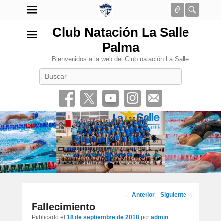
Conectar
Busca
Club Natación La Salle
Palma
Bienvenidos a la web del Club natación La Salle
Buscar
•
Navegación
←
Anterior
Siguiente
→
por
Fallecimiento
los
Publicado el
18 de septiembre de 2018
por
admin