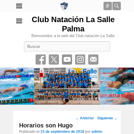
Conectar
Busca
Club Natación La Salle
Palma
Bienvenidos a la web del Club natación La Salle
Buscar
•
Navegación
←
Anterior
Siguiente
→
por
Horarios son Hugo
los
Publicado el
15 de septiembre de 2018
por
admin