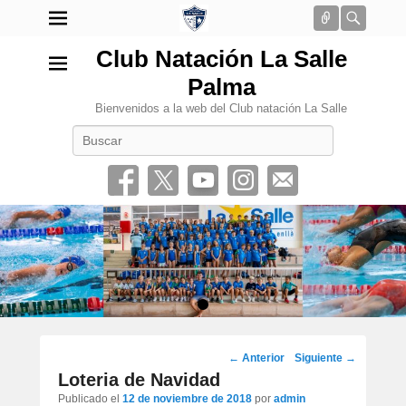
Conectar
Busca
Club Natación La Salle
Palma
Bienvenidos a la web del Club natación La Salle
Buscar
•
Navegación
←
Anterior
Siguiente
→
por
Loteria de Navidad
los
Publicado el
12 de noviembre de 2018
por
admin