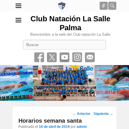
Conectar
Busca
Club Natación La Salle
Palma
Bienvenidos a la web del Club natación La Salle
Buscar
•
Navegación
←
Anterior
Siguiente
→
por
Horarios semana santa
los
Publicado el
16 de abril de 2019
por
admin