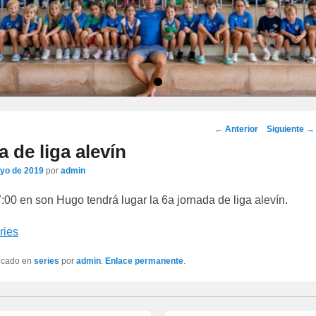
•
Navegación
←
Anterior
Siguiente
→
por
a de liga alevín
los
yo de 2019
por
admin
artículos
00 en son Hugo tendrá lugar la 6a jornada de liga alevín.
ries
licado en
series
por
admin
.
Enlace permanente
.