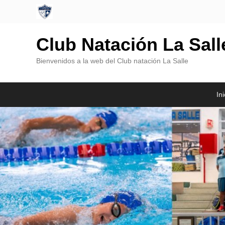
Club Natación La Sal
Bienvenidos a la web del Club natación La Salle
Menú
Saltar
Saltar
Ini
Principal
al
al
contenido
contenido
principal
secundario