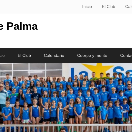
Inicio
El Club
Cal
le Palma
cio
El Club
Calendario
Cuerpo y mente
Conta