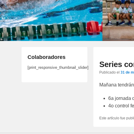
Colaboradores
Series c
[print_responsive_thumbnail_slider]
Publicado el
31 de m
Mañana tendrán 
6a jornada d
4o control f
Este artículo fue pub