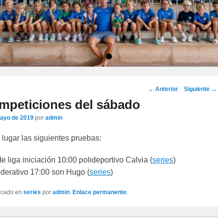
•
Navegación
←
Anterior
Siguiente
→
por
ompeticiones del sábado
los
ayo de 2019
por
admin
artículos
lugar las siguientes pruebas:
e liga iniciación 10:00 polideportivo Calvia (
series
)
ederativo 17:00 son Hugo (
series
)
licado en
series
por
admin
.
Enlace permanente
.