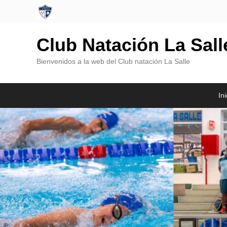
Club Natación La Sal
Bienvenidos a la web del Club natación La Salle
Menú
Saltar
Saltar
Ini
Principal
al
al
contenido
contenido
principal
secundario