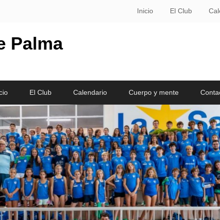
Inicio
El Club
Cal
le Palma
cio
El Club
Calendario
Cuerpo y mente
Conta