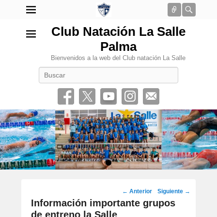
Conectar
Busca
Club Natación La Salle
Palma
Bienvenidos a la web del Club natación La Salle
Buscar
•
Navegación
←
Anterior
Siguiente
→
por
Información importante grupos
los
de entreno la Salle