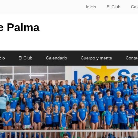
Inicio
El Club
Cal
le Palma
cio
El Club
Calendario
Cuerpo y mente
Conta