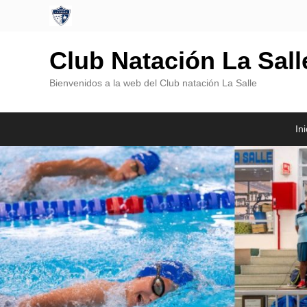
Club Natación La Sal
Bienvenidos a la web del Club natación La Salle
Menú
Saltar
Saltar
Ini
Principal
al
al
contenido
contenido
principal
secundario