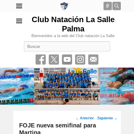
Conectar
Busca
Club Natación La Salle
Palma
Bienvenidos a la web del Club natación La Salle
Buscar
•
Navegación
←
Anterior
Siguiente
→
por
FOJE nueva semifinal para
los
Martina