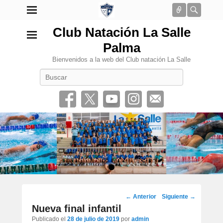
Conectar
Busca
Club Natación La Salle
Palma
Bienvenidos a la web del Club natación La Salle
Buscar
•
Navegación
←
Anterior
Siguiente
→
por
Nueva final infantil
los
Publicado el
28 de julio de 2019
por
admin