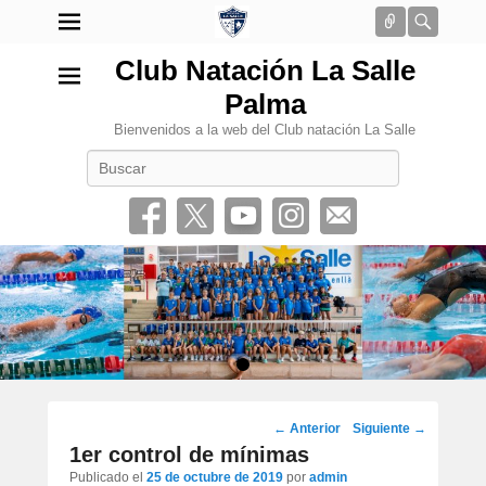
Conectar
Busca
Club Natación La Salle
Palma
Bienvenidos a la web del Club natación La Salle
Buscar
•
Navegación
←
Anterior
Siguiente
→
por
1er control de mínimas
los
Publicado el
25 de octubre de 2019
por
admin