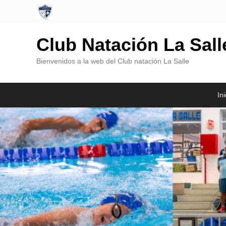
Club Natación La Sal
Bienvenidos a la web del Club natación La Salle
Menú
Saltar
Saltar
Ini
Principal
al
al
contenido
contenido
principal
secundario