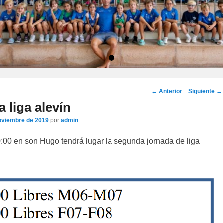
•
Navegación
←
Anterior
Siguiente
→
por
a liga alevín
los
oviembre de 2019
por
admin
artículos
:00 en son Hugo tendrá lugar la segunda jornada de liga