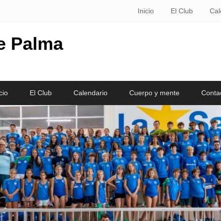
Inicio
El Club
Cal
le Palma
cio
El Club
Calendario
Cuerpo y mente
Conta