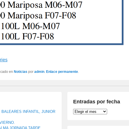
ries
licado en
Noticias
por
admin
.
Enlace permanente
.
Entradas por fecha
Entradas
BALEARES INFANTIL, JUNIOR
por
fecha
NVIERNO.
ALMA JORNADA TARDE